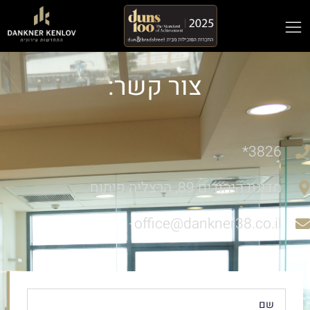
צור קשר:
3826*
מדינת היהודים 89, הרצליה פיתוח
office@dankner38.co.il