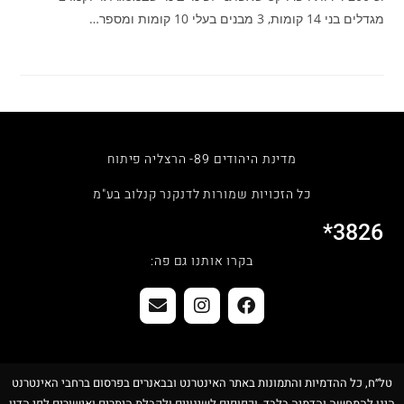
מגדלים בני 14 קומות, 3 מבנים בעלי 10 קומות ומספר…
מדינת היהודים 89- הרצליה פיתוח
כל הזכויות שמורות לדנקנר קנלוב בע"מ
3826*
בקרו אותנו גם פה:
טל״ח, כל ההדמיות והתמונות באתר האינטרנט ובבאנרים בפרסום ברחבי האינטרנט
הינן להמחשה והדמיה בלבד, וכפופים לשינויים ולקבלת היתרים ואישורים לפי הדין